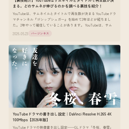
【裏技紹介】YouTubeはサムネイルとタイトルで再生数が決
まる。どのサムネが伸びるのかを調べる裏技を紹介！
YouTubeは、サムネイルとタイトルで再生数が決まる YouTubeドラ
マチャンネル『ゴシップシュガー』を始めて2年ほどが経ちまし
た。 2年やって確信していることがあります。 YouTubeは、サム
2026.05.23
バージンキス
YouTubeドラマの書き出し設定｜DaVinci Resolve H.265 4K
100Mbps【2026年版】
YouTubeドラマの映像書き出し設定──GLドラマ「冬桜、春雪」