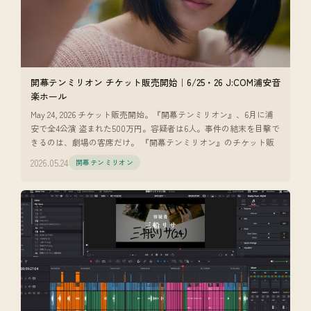
開幕テンミリオン チケット販売開始｜6/25・26 J:COM浦安音
楽ホール
May 24, 2026 チケット販売開始。『開幕テンミリオン』、6月に浦
安で全4公演 盗まれた500万円。容疑者は6人。事件の結末を目撃で
きるのは、劇場の客席だけ。 『開幕テンミリオン』のチケット販
2026.05.24
開幕テンミリオン