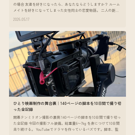
の場合 友達を好きになったら、あなたならどうしますか？ ルーム
メイトを好きになってしまった女性同士の恋愛物語。 二人の距離
感だったり、
2026.05.17
ひとり映画制作の舞台裏｜140ページの脚本を10日間で撮り切
った全記録
開幕テンミリオン撮影の裏側 140ページの脚本を10日間で撮り切っ
た全記録 今回の撮影フル装備。総重量6〜7kg を身につけて10日間
走り続ける。 YouTubeでドラマを作っているバズです。脚本、監