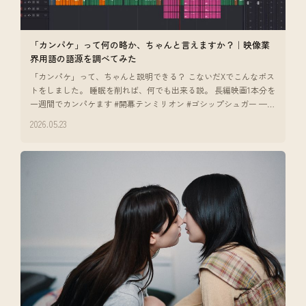
「カンパケ」って何の略か、ちゃんと言えますか？｜映像業
界用語の語源を調べてみた
「カンパケ」って、ちゃんと説明できる？ こないだXでこんなポス
トをしました。 睡眠を削れば、何でも出来る説。 長編映画1本分を
一週間でカンパケます #開幕テンミリオン #ゴシップシュガー —
ポストを
2026.05.23