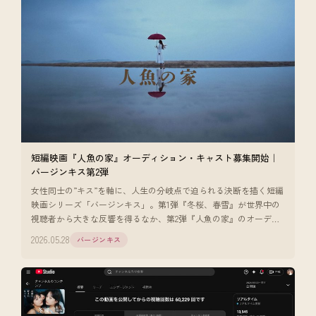
短編映画『人魚の家』オーディション・キャスト募集開始｜
バージンキス第2弾
女性同士の”キス”を軸に、人生の分岐点で迫られる決断を描く短編
映画シリーズ「バージンキス」。第1弾『冬桜、春雪』が世界中の
視聴者から大きな反響を得るなか、第2弾『人魚の家』のオーディ
ション・キャス [
2026.05.28
バージンキス