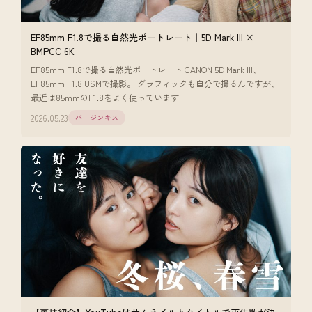
EF85mm F1.8で撮る自然光ポートレート｜5D Mark III ×
BMPCC 6K
EF85mm F1.8で撮る自然光ポートレート CANON 5D Mark III、
EF85mm F1.8 USMで撮影。 グラフィックも自分で撮るんですが、
最近は85mmのF1.8をよく使っています
2026.05.23
バージンキス