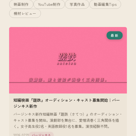
映画制作
YouTube制作
写真作品
動画編集Tips
機材レビュー
最新
短編映画『蹉跌』オーディション・キャスト募集開始｜バー
ジンキス新作
バージンキス新作短編映画『蹉跌（さてつ）』のオーディション・
キャスト募集を開始。演劇部を舞台に、愛憎渦巻く三角関係を描
く。女子高生役2名・英語教師役1名を募集。演技経験不問。
2026.07.22
バージンキス