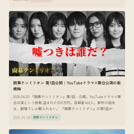
開幕テンミリオン 第1話公開｜YouTubeドラマ×舞台公演の新
機軸
2026.06.03 『開幕テンミリオン』第1話、公開。YouTubeドラマ×舞
台公演という挑戦 盗まれた500万円。容疑者は6人。事件の結末
は、劇場でしか観られない。 『開幕テンミリオン』の第1話が
2026.06.03
開幕テンミリオン