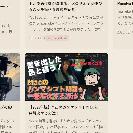
トルで再生数が決まる。どのサムネが伸び
Resolve
トレート｜
るのかを調べる裏技を紹介！
YouTu
YouTubeは、サムネイルとタイトルで再生数が
マ「冬桜
ート
決まる YouTubeドラマチャンネル『ゴシップシ
ら、あな
 USMで撮
ュガー』を始めて2年ほどが経ちました。 2年や
を好きに
2026.05.1
すが、最
って確信していることがあります。 YouTube
二人の距
2026.05.23
バージンキス
は、サム
ージの脚
【2025年版】Macのガンマシフト問題を一
発解決する方法！
ージの脚本
Macで動画を書き出すと色が変わる「ガンマシ
撮影フル
フト問題」。本記事ではこのガンマシフト問題
0日間走り続
の解決方法をわかりやすく解説します。 Macで