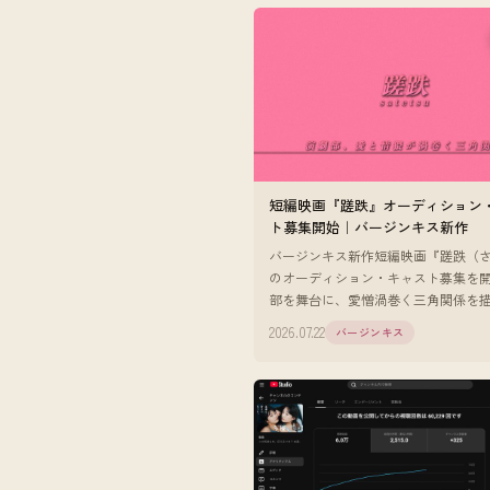
短編映画『蹉跌』オーディション
ト募集開始｜バージンキス新作
バージンキス新作短編映画『蹉跌（
のオーディション・キャスト募集を
部を舞台に、愛憎渦巻く三角関係を
高生役2名・英語教師役1名を募集。
2026.07.22
バージンキス
問。