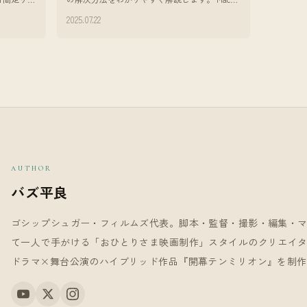
るバズで
動画編集をしていて、**「書き出した動画の色
2025.07.22
が違う！」**と感じたこ
AUTHOR
バズ平良
ゴシップシュガー・フィルムズ代表。脚本・監督・撮影・編集・
て一人で手がける「おひとりさま映画制作」スタイルのクリエイター。
ドラマ×舞台公演のハイブリッド作品『開幕テンミリオン』を制作