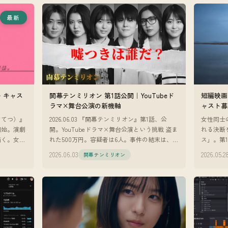
最新
・キャス
開幕テンミリオン 第1話公開｜YouTubeド
短編映画
ラマ×舞台公演の新機軸
ャスト募
さてつ）』
2026.06.03 『開幕テンミリオン』第1話、公
女性同士
開始。演劇
開。YouTubeドラマ×舞台公演という挑戦 盗ま
れる決断
描く。女子
れた500万円。容疑者は6人。事件の結末は、劇
ス」。第
演技経験不
場でしか観られない。 『開幕テンミリオン』
から大き
2026.06.03
2026.05.2
開幕テンミリオン
の第1話が
家』のオ