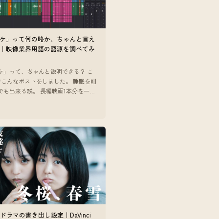
ケ」って何の略か、ちゃんと言え
｜映像業界用語の語源を調べてみ
ケ」って、ちゃんと説明できる？ こ
でこんなポストをしました。 睡眠を削
でも出来る説。 長編映画1本分を一週
パケます #開幕テンミリオン #ゴシッ
3
 — ポストを
beドラマの書き出し設定｜DaVinci