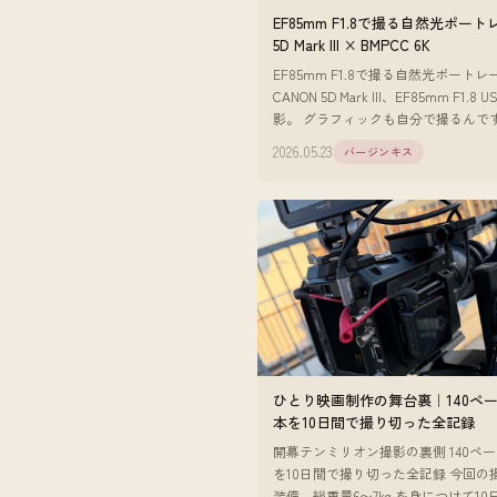
EF85mm F1.8で撮る自然光ポー
5D Mark III × BMPCC 6K
EF85mm F1.8で撮る自然光ポートレ
CANON 5D Mark III、EF85mm F1.8
影。 グラフィックも自分で撮るんで
近は85mmのF1.8をよく使っています
2026.05.23
バージンキス
ひとり映画制作の舞台裏｜140ペ
本を10日間で撮り切った全記録
開幕テンミリオン撮影の裏側 140ペ
を10日間で撮り切った全記録 今回の
装備。総重量6〜7kg を身につけて1