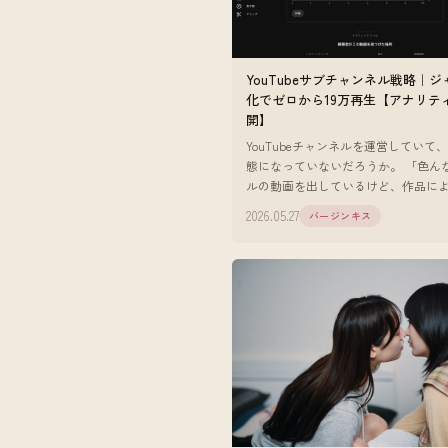
YouTubeサブチャンネル戦略｜
化でゼロから19万再生【アナリテ
開】
YouTubeチャンネルを運営していて
態になっていないだろうか。 「色ん
ルの動画を出しているけど、作品に
数の差が激しい」 「クリック率が安
2026.05.27
バージンキス
い」 「アルゴリズムに乗りに