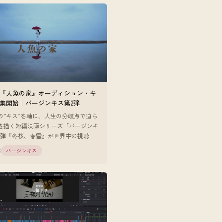
『人魚の家』オーディション・キ
集開始｜バージンキス第2弾
の”キス”を軸に、人生の分岐点で迫ら
を描く短編映画シリーズ「バージンキ
1弾『冬桜、春雪』が世界中の視聴者
な反響を得るなか、第2弾『人魚の
8
バージンキス
ーディション・キャス [