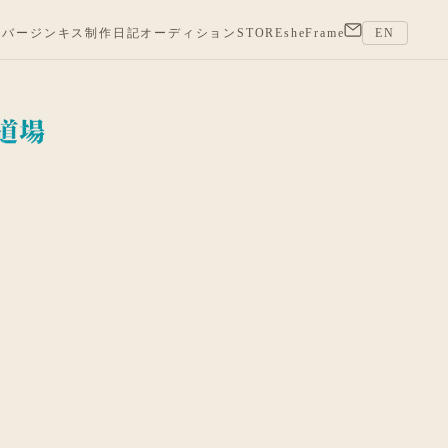
バージンキス
制作日記
オーディション
STORE
sheFrame
EN