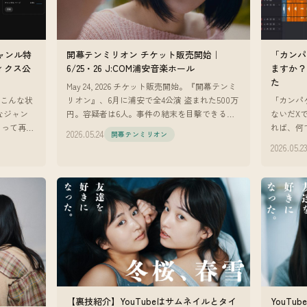
ジャンル特
開幕テンミリオン チケット販売開始｜
「カンパ
ィクス公
6/25・26 J:COM浦安音楽ホール
ますか？
た
May 24, 2026 チケット販売開始。『開幕テンミ
、こんな状
リオン』、6月に浦安で全4公演 盗まれた500万
「カンパ
なジャン
円。容疑者は6人。事件の結末を目撃できるの
ないだX
よって再生
は、劇場の客席だけ。 『開幕テンミリオン』
れば、何
2026.05.24
開幕テンミリオン
定しな
のチケット販
間でカン
2026.05.2
プシュガー
【裏技紹介】YouTubeはサムネイルとタイ
YouTu