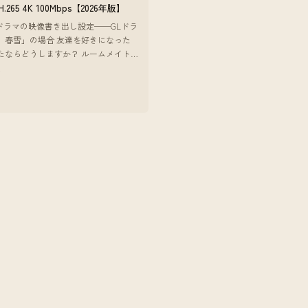
 H.265 4K 100Mbps【2026年版】
beドラマの映像書き出し設定──GLドラ
、春雪」の場合 友達を好きになった
たならどうしますか？ ルームメイト
なってしまった女性同士の恋愛物語。
7
離感だったり、