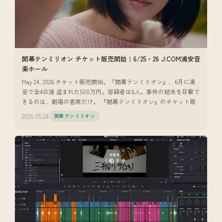
開幕テンミリオン チケット販売開始｜6/25・26 J:COM浦安音
楽ホール
May 24, 2026 チケット販売開始。『開幕テンミリオン』、6月に浦
安で全4公演 盗まれた500万円。容疑者は6人。事件の結末を目撃で
きるのは、劇場の客席だけ。 『開幕テンミリオン』のチケット販
2026.05.24
開幕テンミリオン