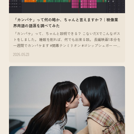
「カンパケ」って何の略か、ちゃんと言えますか？｜映像業
界用語の語源を調べてみた
「カンパケ」って、ちゃんと説明できる？ こないだXでこんなポス
トをしました。 睡眠を削れば、何でも出来る説。 長編映画1本分を
一週間でカンパケます #開幕テンミリオン #ゴシップシュガー —
ポストを
2026.05.23