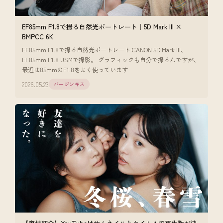
EF85mm F1.8で撮る自然光ポートレート｜5D Mark III ×
BMPCC 6K
EF85mm F1.8で撮る自然光ポートレート CANON 5D Mark III、
EF85mm F1.8 USMで撮影。 グラフィックも自分で撮るんですが、
最近は85mmのF1.8をよく使っています
2026.05.23
バージンキス