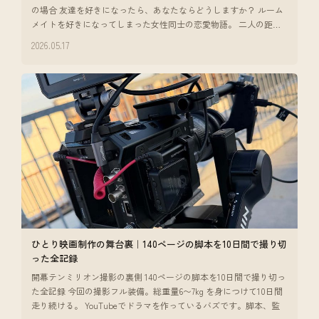
の場合 友達を好きになったら、あなたならどうしますか？ ルーム
メイトを好きになってしまった女性同士の恋愛物語。 二人の距離
感だったり、
2026.05.17
ひとり映画制作の舞台裏｜140ページの脚本を10日間で撮り切
った全記録
開幕テンミリオン撮影の裏側 140ページの脚本を10日間で撮り切っ
た全記録 今回の撮影フル装備。総重量6〜7kg を身につけて10日間
走り続ける。 YouTubeでドラマを作っているバズです。脚本、監