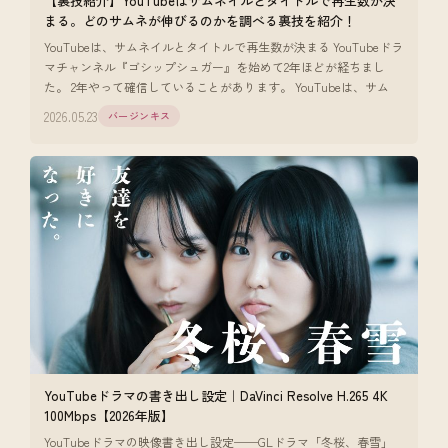
【裏技紹介】YouTubeはサムネイルとタイトルで再生数が決
まる。どのサムネが伸びるのかを調べる裏技を紹介！
YouTubeは、サムネイルとタイトルで再生数が決まる YouTubeドラ
マチャンネル『ゴシップシュガー』を始めて2年ほどが経ちまし
た。 2年やって確信していることがあります。 YouTubeは、サム
2026.05.23
バージンキス
YouTubeドラマの書き出し設定｜DaVinci Resolve H.265 4K
100Mbps【2026年版】
YouTubeドラマの映像書き出し設定──GLドラマ「冬桜、春雪」