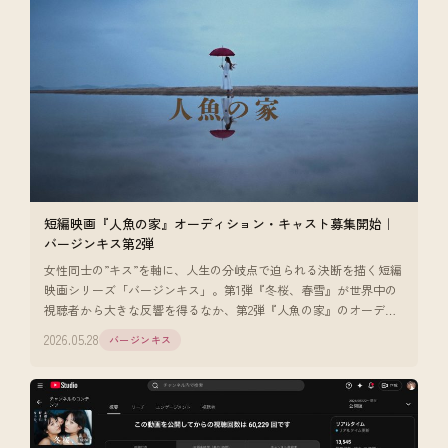
短編映画『人魚の家』オーディション・キャスト募集開始｜
バージンキス第2弾
女性同士の”キス”を軸に、人生の分岐点で迫られる決断を描く短編
映画シリーズ「バージンキス」。第1弾『冬桜、春雪』が世界中の
視聴者から大きな反響を得るなか、第2弾『人魚の家』のオーディ
ション・キャス [
2026.05.28
バージンキス