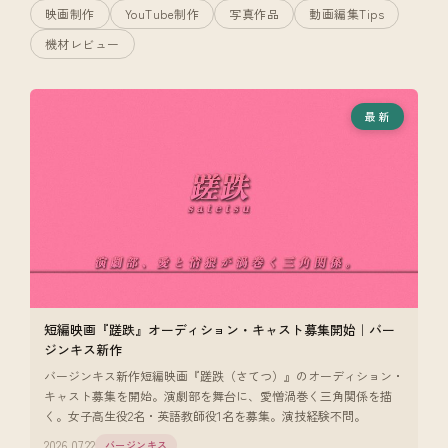
映画制作
YouTube制作
写真作品
動画編集Tips
機材レビュー
最新
短編映画『蹉跌』オーディション・キャスト募集開始｜バー
ジンキス新作
バージンキス新作短編映画『蹉跌（さてつ）』のオーディション・
キャスト募集を開始。演劇部を舞台に、愛憎渦巻く三角関係を描
く。女子高生役2名・英語教師役1名を募集。演技経験不問。
2026.07.22
バージンキス