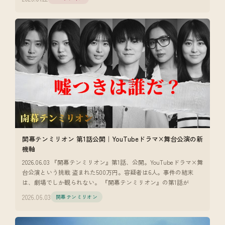
開幕テンミリオン 第1話公開｜YouTubeドラマ×舞台公演の新
機軸
2026.06.03 『開幕テンミリオン』第1話、公開。YouTubeドラマ×舞
台公演という挑戦 盗まれた500万円。容疑者は6人。事件の結末
は、劇場でしか観られない。 『開幕テンミリオン』の第1話が
2026.06.03
開幕テンミリオン