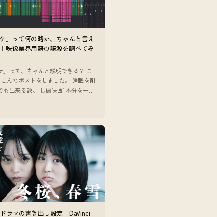
ケ」って何の略か、ちゃんと言え
｜映像業界用語の語源を調べてみ
ケ」って、ちゃんと説明できる？ こ
でこんなポストをしました。 睡眠を削
でも出来る説。 長編映画1本分を一週
パケます #開幕テンミリオン #ゴシッ
3
 — ポストを
beドラマの書き出し設定｜DaVinci