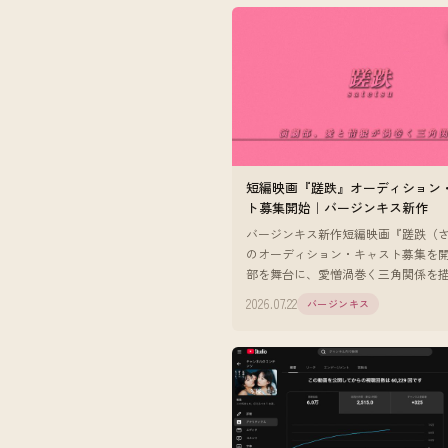
短編映画『蹉跌』オーディション
ト募集開始｜バージンキス新作
バージンキス新作短編映画『蹉跌（
のオーディション・キャスト募集を
部を舞台に、愛憎渦巻く三角関係を
高生役2名・英語教師役1名を募集。
2026.07.22
バージンキス
問。