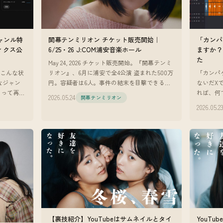
ジャンル特
開幕テンミリオン チケット販売開始｜
「カンパ
ィクス公
6/25・26 J:COM浦安音楽ホール
ますか？
た
May 24, 2026 チケット販売開始。『開幕テンミ
、こんな状
リオン』、6月に浦安で全4公演 盗まれた500万
「カンパ
なジャン
円。容疑者は6人。事件の結末を目撃できるの
ないだX
よって再生
は、劇場の客席だけ。 『開幕テンミリオン』
れば、何
2026.05.24
開幕テンミリオン
定しな
のチケット販
間でカン
2026.05.2
プシュガー
【裏技紹介】YouTubeはサムネイルとタイ
YouTu