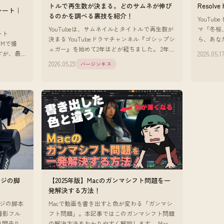
トルで再生数が決まる。どのサムネが伸び
Resolve
トレート｜
るのかを調べる裏技を紹介！
YouTu
YouTubeは、サムネイルとタイトルで再生数が
マ「冬桜
ート
決まる YouTubeドラマチャンネル『ゴシップシ
ら、あな
 USMで撮
ュガー』を始めて2年ほどが経ちました。 2年や
を好きに
2026.05.1
すが、最
って確信していることがあります。 YouTube
二人の距
2026.05.23
バージンキス
は、サム
ージの脚
【2025年版】Macのガンマシフト問題を一
発解決する方法！
ージの脚本
Macで動画を書き出すと色が変わる「ガンマシ
撮影フル
フト問題」。本記事ではこのガンマシフト問題
0日間走り続
の解決方法をわかりやすく解説します。 Macで