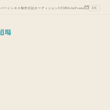
バージンキス
制作日記
オーディション
STORE
sheFrame
EN