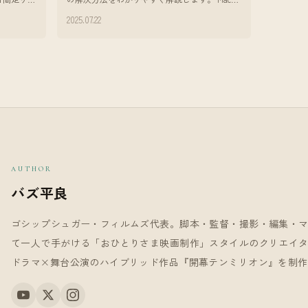
るバズで
動画編集をしていて、**「書き出した動画の色
2025.07.22
が違う！」**と感じたこ
AUTHOR
バズ平良
ゴシップシュガー・フィルムズ代表。脚本・監督・撮影・編集・
て一人で手がける「おひとりさま映画制作」スタイルのクリエイター。
ドラマ×舞台公演のハイブリッド作品『開幕テンミリオン』を制作