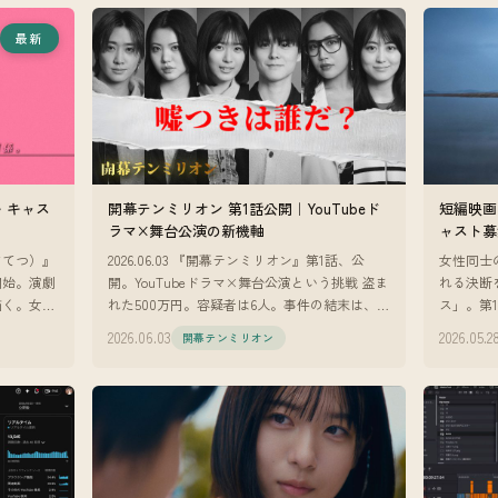
最新
・キャス
開幕テンミリオン 第1話公開｜YouTubeド
短編映画
ラマ×舞台公演の新機軸
ャスト募
さてつ）』
2026.06.03 『開幕テンミリオン』第1話、公
女性同士
開始。演劇
開。YouTubeドラマ×舞台公演という挑戦 盗ま
れる決断
描く。女子
れた500万円。容疑者は6人。事件の結末は、劇
ス」。第
演技経験不
場でしか観られない。 『開幕テンミリオン』
から大き
2026.06.03
2026.05.2
開幕テンミリオン
の第1話が
家』のオ