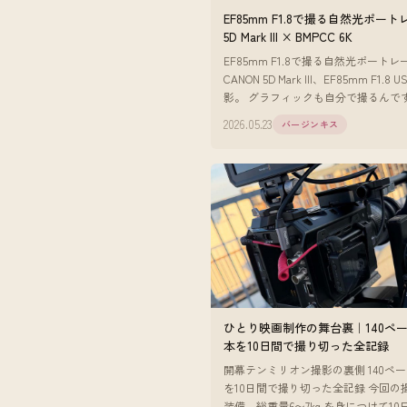
EF85mm F1.8で撮る自然光ポー
5D Mark III × BMPCC 6K
EF85mm F1.8で撮る自然光ポートレ
CANON 5D Mark III、EF85mm F1.8
影。 グラフィックも自分で撮るんで
近は85mmのF1.8をよく使っています
2026.05.23
バージンキス
ひとり映画制作の舞台裏｜140ペ
本を10日間で撮り切った全記録
開幕テンミリオン撮影の裏側 140ペ
を10日間で撮り切った全記録 今回の
装備。総重量6〜7kg を身につけて1