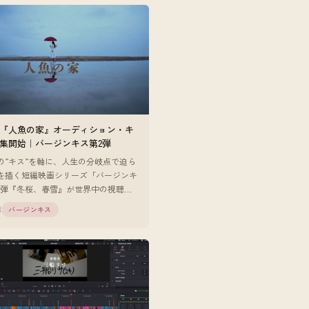
『人魚の家』オーディション・キ
集開始｜バージンキス第2弾
の”キス”を軸に、人生の分岐点で迫ら
を描く短編映画シリーズ「バージンキ
1弾『冬桜、春雪』が世界中の視聴者
な反響を得るなか、第2弾『人魚の
8
バージンキス
ーディション・キャス [