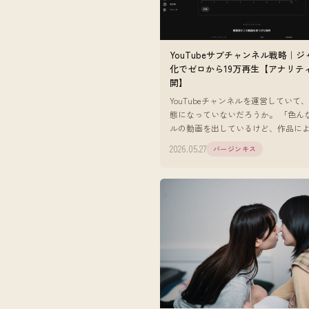
YouTubeサブチャンネル戦略｜
化でゼロから19万再生【アナリテ
開】
YouTubeチャンネルを運営していて
態になっていないだろうか。 「色ん
ルの動画を出しているけど、作品に
数の差が激しい」 「クリック率が安
2026.05.27
バージンキス
い」 「アルゴリズムに乗りに