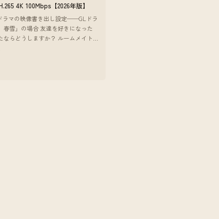
 H.265 4K 100Mbps【2026年版】
beドラマの映像書き出し設定──GLドラ
、春雪」の場合 友達を好きになった
たならどうしますか？ ルームメイト
なってしまった女性同士の恋愛物語。
7
離感だったり、