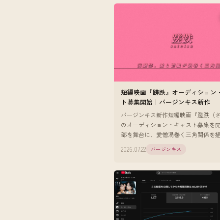
短編映画『蹉跌』オーディション
ト募集開始｜バージンキス新作
バージンキス新作短編映画『蹉跌（
のオーディション・キャスト募集を
部を舞台に、愛憎渦巻く三角関係を
高生役2名・英語教師役1名を募集。
2026.07.22
バージンキス
問。