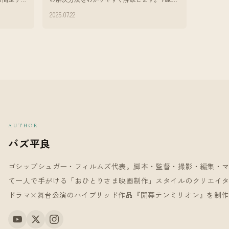
るバズで
動画編集をしていて、**「書き出した動画の色
2025.07.22
が違う！」**と感じたこ
AUTHOR
バズ平良
ゴシップシュガー・フィルムズ代表。脚本・監督・撮影・編集・
て一人で手がける「おひとりさま映画制作」スタイルのクリエイター。
ドラマ×舞台公演のハイブリッド作品『開幕テンミリオン』を制作