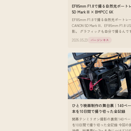
EF85mm F1.8で撮る自然光ポー
5D Mark III × BMPCC 6K
EF85mm F1.8で撮る自然光ポートレ
CANON 5D Mark III、EF85mm F1.8
影。 グラフィックも自分で撮るんで
近は85mmのF1.8をよく使っています
2026.05.23
バージンキス
ひとり映画制作の舞台裏｜140ペ
本を10日間で撮り切った全記録
開幕テンミリオン撮影の裏側 140ペ
を10日間で撮り切った全記録 今回の
装備。総重量6〜7kg を身につけて1