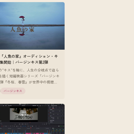
『人魚の家』オーディション・キ
集開始｜バージンキス第2弾
の”キス”を軸に、人生の分岐点で迫ら
を描く短編映画シリーズ「バージンキ
1弾『冬桜、春雪』が世界中の視聴者
な反響を得るなか、第2弾『人魚の
8
バージンキス
ーディション・キャス [