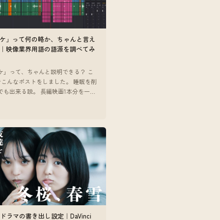
ケ」って何の略か、ちゃんと言え
｜映像業界用語の語源を調べてみ
ケ」って、ちゃんと説明できる？ こ
でこんなポストをしました。 睡眠を削
でも出来る説。 長編映画1本分を一週
パケます #開幕テンミリオン #ゴシッ
3
 — ポストを
beドラマの書き出し設定｜DaVinci