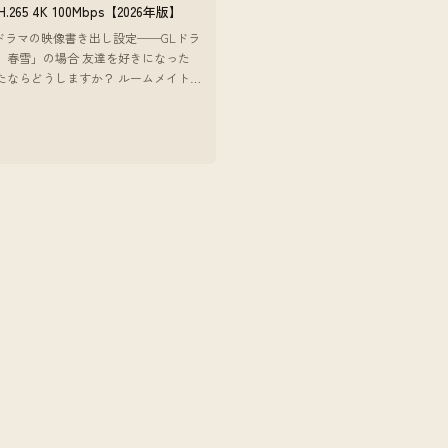
 H.265 4K 100Mbps【2026年版】
beドラマの映像書き出し設定──GLドラ
、春雪」の場合 友達を好きになった
たならどうしますか？ ルームメイト
なってしまった女性同士の恋愛物語。
7
離感だったり、