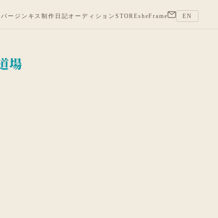
バージンキス
制作日記
オーディション
STORE
sheFrame
EN