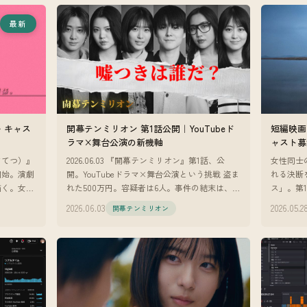
最新
・キャス
開幕テンミリオン 第1話公開｜YouTubeド
短編映画
ラマ×舞台公演の新機軸
ャスト募
さてつ）』
2026.06.03 『開幕テンミリオン』第1話、公
女性同士
開始。演劇
開。YouTubeドラマ×舞台公演という挑戦 盗ま
れる決断
描く。女子
れた500万円。容疑者は6人。事件の結末は、劇
ス」。第
演技経験不
場でしか観られない。 『開幕テンミリオン』
から大き
2026.06.03
2026.05.2
開幕テンミリオン
の第1話が
家』のオ