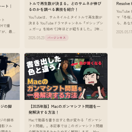
トルで再生数が決まる。どのサムネが伸び
Resolve
トレート｜
るのかを調べる裏技を紹介！
YouTu
YouTubeは、サムネイルとタイトルで再生数が
マ「冬桜
ート
決まる YouTubeドラマチャンネル『ゴシップシ
ら、あな
 USMで撮
ュガー』を始めて2年ほどが経ちました。 2年や
を好きに
2026.05.1
すが、最
って確信していることがあります。 YouTube
二人の距
2026.05.23
バージンキス
は、サム
ージの脚
【2025年版】Macのガンマシフト問題を一
発解決する方法！
ージの脚本
Macで動画を書き出すと色が変わる「ガンマシ
撮影フル
フト問題」。本記事ではこのガンマシフト問題
0日間走り続
の解決方法をわかりやすく解説します。 Macで