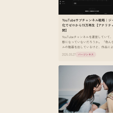
YouTubeサブチャンネル戦略｜
化でゼロから19万再生【アナリテ
開】
YouTubeチャンネルを運営していて
態になっていないだろうか。 「色ん
ルの動画を出しているけど、作品に
数の差が激しい」 「クリック率が安
2026.05.27
バージンキス
い」 「アルゴリズムに乗りに