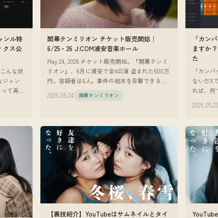
ジャンル特
開幕テンミリオン チケット販売開始｜
「カンパ
ィクス公
6/25・26 J:COM浦安音楽ホール
ますか？
た
May 24, 2026 チケット販売開始。『開幕テンミ
、こんな状
リオン』、6月に浦安で全4公演 盗まれた500万
「カンパ
なジャン
円。容疑者は6人。事件の結末を目撃できるの
ないだX
よって再生
は、劇場の客席だけ。 『開幕テンミリオン』
れば、何
2026.05.24
開幕テンミリオン
定しな
のチケット販
間でカン
2026.05.2
プシュガー
【裏技紹介】YouTubeはサムネイルとタイ
YouTu