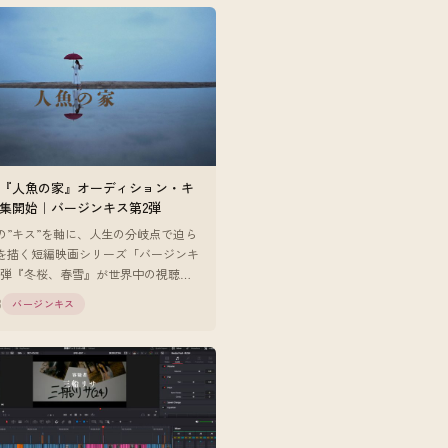
『人魚の家』オーディション・キ
集開始｜バージンキス第2弾
の”キス”を軸に、人生の分岐点で迫ら
を描く短編映画シリーズ「バージンキ
1弾『冬桜、春雪』が世界中の視聴者
な反響を得るなか、第2弾『人魚の
8
バージンキス
ーディション・キャス [