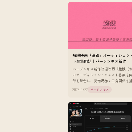
短編映画『蹉跌』オーディション
ト募集開始｜バージンキス新作
バージンキス新作短編映画『蹉跌（
のオーディション・キャスト募集を
部を舞台に、愛憎渦巻く三角関係を
高生役2名・英語教師役1名を募集。
2026.07.22
バージンキス
問。