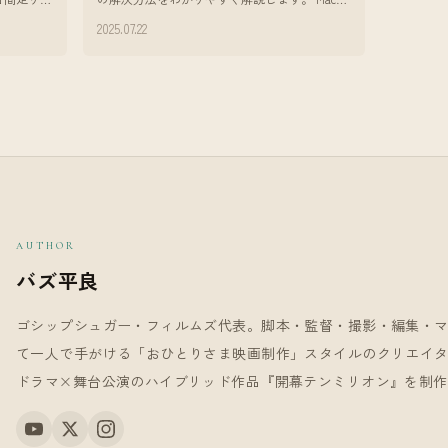
るバズで
動画編集をしていて、**「書き出した動画の色
2025.07.22
が違う！」**と感じたこ
AUTHOR
バズ平良
ゴシップシュガー・フィルムズ代表。脚本・監督・撮影・編集・
て一人で手がける「おひとりさま映画制作」スタイルのクリエイター。
ドラマ×舞台公演のハイブリッド作品『開幕テンミリオン』を制作