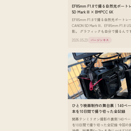
EF85mm F1.8で撮る自然光ポー
5D Mark III × BMPCC 6K
EF85mm F1.8で撮る自然光ポートレ
CANON 5D Mark III、EF85mm F1.8
影。 グラフィックも自分で撮るんで
近は85mmのF1.8をよく使っています
2026.05.23
バージンキス
ひとり映画制作の舞台裏｜140ペ
本を10日間で撮り切った全記録
開幕テンミリオン撮影の裏側 140ペ
を10日間で撮り切った全記録 今回の
装備。総重量6〜7kg を身につけて1