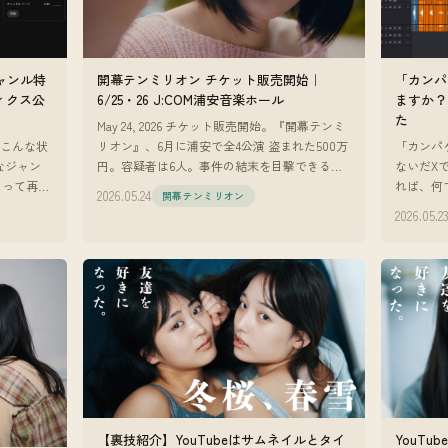
ジャンル特
開幕テンミリオン チケット販売開始｜
「カンパ
ィクス公
6/25・26 J:COM浦安音楽ホール
ますか？
た
May 24, 2026 チケット販売開始。『開幕テンミ
、こんな状
リオン』、6月に浦安で全4公演 盗まれた500万
「カンパ
なジャン
円。容疑者は6人。事件の結末を目撃できるの
ないだX
よって再生
は、劇場の客席だけ。 『開幕テンミリオン』
れば、何
2026.05.24
開幕テンミリオン
定しな
のチケット販
間でカン
2026.05.2
プシュガー
【裏技紹介】YouTubeはサムネイルとタイ
YouTu