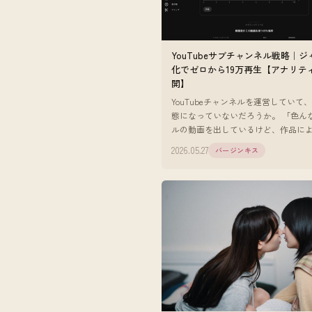
YouTubeサブチャンネル戦略｜
化でゼロから19万再生【アナリテ
開】
YouTubeチャンネルを運営していて
態になっていないだろうか。 「色ん
ルの動画を出しているけど、作品に
数の差が激しい」 「クリック率が安
2026.05.27
バージンキス
い」 「アルゴリズムに乗りに