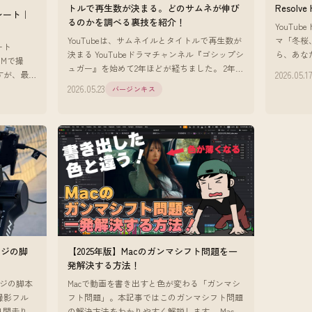
トルで再生数が決まる。どのサムネが伸び
Resolve
トレート｜
るのかを調べる裏技を紹介！
YouTu
YouTubeは、サムネイルとタイトルで再生数が
マ「冬桜
ート
決まる YouTubeドラマチャンネル『ゴシップシ
ら、あな
 USMで撮
ュガー』を始めて2年ほどが経ちました。 2年や
を好きに
2026.05.1
すが、最
って確信していることがあります。 YouTube
二人の距
2026.05.23
バージンキス
は、サム
ージの脚
【2025年版】Macのガンマシフト問題を一
発解決する方法！
ージの脚本
Macで動画を書き出すと色が変わる「ガンマシ
撮影フル
フト問題」。本記事ではこのガンマシフト問題
0日間走り続
の解決方法をわかりやすく解説します。 Macで