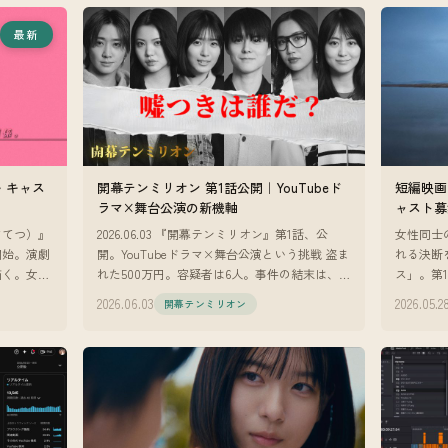
最新
・キャス
開幕テンミリオン 第1話公開｜YouTubeド
短編映画
ラマ×舞台公演の新機軸
ャスト募
さてつ）』
2026.06.03 『開幕テンミリオン』第1話、公
女性同士
開始。演劇
開。YouTubeドラマ×舞台公演という挑戦 盗ま
れる決断
描く。女子
れた500万円。容疑者は6人。事件の結末は、劇
ス」。第
演技経験不
場でしか観られない。 『開幕テンミリオン』
から大き
2026.06.03
2026.05.2
開幕テンミリオン
の第1話が
家』のオ