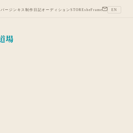
バージンキス
制作日記
オーディション
STORE
sheFrame
EN