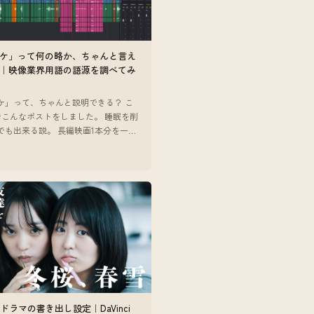
ケ」って何の略か、ちゃんと言え
｜映像業界用語の語源を調べてみ
ケ」って、ちゃんと説明できる？ こ
でこんなポストをしました。 睡眠を削
でも出来る説。 長編映画1本分を一週
パケます #開幕テンミリオン #ゴシッ
3
 — ポストを
beドラマの書き出し設定｜DaVinci