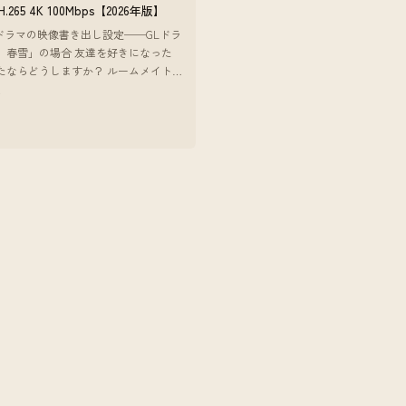
 H.265 4K 100Mbps【2026年版】
beドラマの映像書き出し設定──GLドラ
、春雪」の場合 友達を好きになった
たならどうしますか？ ルームメイト
なってしまった女性同士の恋愛物語。
7
離感だったり、