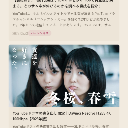
【裏技紹介】YouTubeはサムネイルとタイトルで再生数が決
まる。どのサムネが伸びるのかを調べる裏技を紹介！
YouTubeは、サムネイルとタイトルで再生数が決まる YouTubeドラ
マチャンネル『ゴシップシュガー』を始めて2年ほどが経ちまし
た。 2年やって確信していることがあります。 YouTubeは、サム
2026.05.23
バージンキス
YouTubeドラマの書き出し設定｜DaVinci Resolve H.265 4K
100Mbps【2026年版】
YouTubeドラマの映像書き出し設定──GLドラマ「冬桜、春雪」