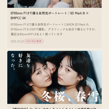
EF85mm F1.8で撮る自然光ポートレート｜5D Mark III ×
BMPCC 6K
EF85mm F1.8で撮る自然光ポートレート CANON 5D Mark III、
EF85mm F1.8 USMで撮影。 グラフィックも自分で撮るんですが、
最近は85mmのF1.8をよく使っています
2026.05.23
バージンキス