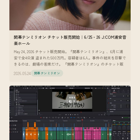
開幕テンミリオン チケット販売開始｜6/25・26 J:COM浦安音
楽ホール
May 24, 2026 チケット販売開始。『開幕テンミリオン』、6月に浦
安で全4公演 盗まれた500万円。容疑者は6人。事件の結末を目撃で
きるのは、劇場の客席だけ。 『開幕テンミリオン』のチケット販
2026.05.24
開幕テンミリオン