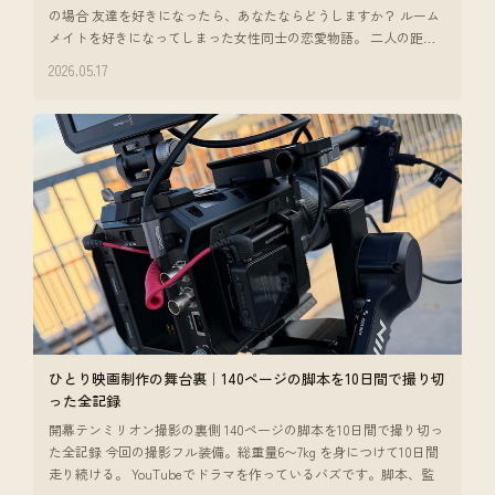
の場合 友達を好きになったら、あなたならどうしますか？ ルーム
メイトを好きになってしまった女性同士の恋愛物語。 二人の距離
感だったり、
2026.05.17
ひとり映画制作の舞台裏｜140ページの脚本を10日間で撮り切
った全記録
開幕テンミリオン撮影の裏側 140ページの脚本を10日間で撮り切っ
た全記録 今回の撮影フル装備。総重量6〜7kg を身につけて10日間
走り続ける。 YouTubeでドラマを作っているバズです。脚本、監