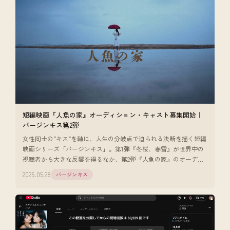
短編映画『人魚の家』オーディション・キャスト募集開始｜
バージンキス第2弾
女性同士の”キス”を軸に、人生の分岐点で迫られる決断を描く短編
映画シリーズ「バージンキス」。第1弾『冬桜、春雪』が世界中の
視聴者から大きな反響を得るなか、第2弾『人魚の家』のオーディ
ション・キャス [
2026.05.28
バージンキス