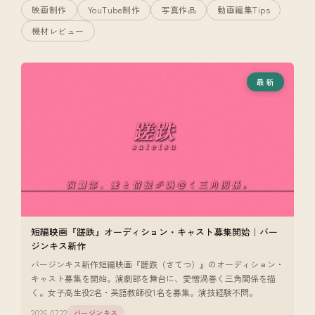
映画制作
YouTube制作
写真作品
動画編集Tips
機材レビュー
最新
短編映画『蹉跌』オーディション・キャスト募集開始｜バー
ジンキス新作
バージンキス新作短編映画『蹉跌（さてつ）』のオーディション・
キャスト募集を開始。演劇部を舞台に、愛憎渦巻く三角関係を描
く。女子高生役2名・英語教師役1名を募集。演技経験不問。
2026.07.22
バージンキス