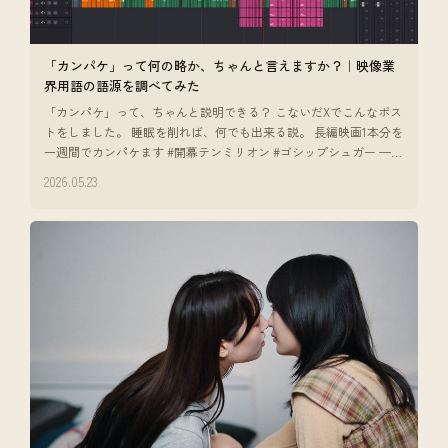
「カンパケ」って何の略か、ちゃんと言えますか？｜映像業
界用語の語源を調べてみた
「カンパケ」って、ちゃんと説明できる？ こないだXでこんなポス
トをしました。 睡眠を削れば、何でも出来る説。 長編映画1本分を
一週間でカンパケます #開幕テンミリオン #ゴシップシュガー —
ポストを
2026.05.23