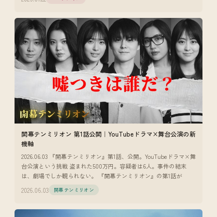
開幕テンミリオン 第1話公開｜YouTubeドラマ×舞台公演の新
機軸
2026.06.03 『開幕テンミリオン』第1話、公開。YouTubeドラマ×舞
台公演という挑戦 盗まれた500万円。容疑者は6人。事件の結末
は、劇場でしか観られない。 『開幕テンミリオン』の第1話が
2026.06.03
開幕テンミリオン