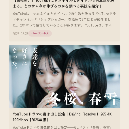
【裏技紹介】YouTubeはサムネイルとタイトルで再生数が決
まる。どのサムネが伸びるのかを調べる裏技を紹介！
YouTubeは、サムネイルとタイトルで再生数が決まる YouTubeドラ
マチャンネル『ゴシップシュガー』を始めて2年ほどが経ちまし
た。 2年やって確信していることがあります。 YouTubeは、サム
2026.05.23
バージンキス
YouTubeドラマの書き出し設定｜DaVinci Resolve H.265 4K
100Mbps【2026年版】
YouTubeドラマの映像書き出し設定──GLドラマ「冬桜、春雪」