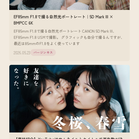
EF85mm F1.8で撮る自然光ポートレート｜5D Mark III ×
BMPCC 6K
EF85mm F1.8で撮る自然光ポートレート CANON 5D Mark III、
EF85mm F1.8 USMで撮影。 グラフィックも自分で撮るんですが、
最近は85mmのF1.8をよく使っています
2026.05.23
バージンキス