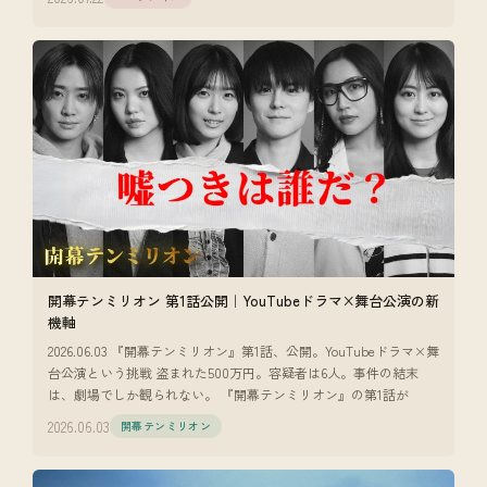
開幕テンミリオン 第1話公開｜YouTubeドラマ×舞台公演の新
機軸
2026.06.03 『開幕テンミリオン』第1話、公開。YouTubeドラマ×舞
台公演という挑戦 盗まれた500万円。容疑者は6人。事件の結末
は、劇場でしか観られない。 『開幕テンミリオン』の第1話が
2026.06.03
開幕テンミリオン