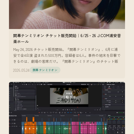
開幕テンミリオン チケット販売開始｜6/25・26 J:COM浦安音
楽ホール
May 24, 2026 チケット販売開始。『開幕テンミリオン』、6月に浦
安で全4公演 盗まれた500万円。容疑者は6人。事件の結末を目撃で
きるのは、劇場の客席だけ。 『開幕テンミリオン』のチケット販
2026.05.24
開幕テンミリオン