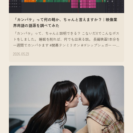
「カンパケ」って何の略か、ちゃんと言えますか？｜映像業
界用語の語源を調べてみた
「カンパケ」って、ちゃんと説明できる？ こないだXでこんなポス
トをしました。 睡眠を削れば、何でも出来る説。 長編映画1本分を
一週間でカンパケます #開幕テンミリオン #ゴシップシュガー —
ポストを
2026.05.23