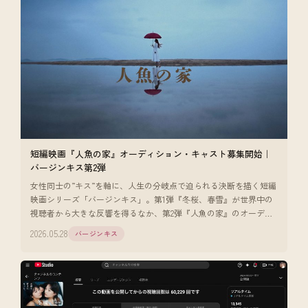
短編映画『人魚の家』オーディション・キャスト募集開始｜
バージンキス第2弾
女性同士の”キス”を軸に、人生の分岐点で迫られる決断を描く短編
映画シリーズ「バージンキス」。第1弾『冬桜、春雪』が世界中の
視聴者から大きな反響を得るなか、第2弾『人魚の家』のオーディ
ション・キャス [
2026.05.28
バージンキス