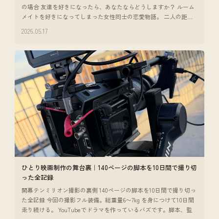
の場合 友達を好きになったら、あなたならどうしますか？ ルーム
メイトを好きになってしまった女性同士の恋愛物語。 二人の距離
感だったり、
2026.05.17
ひとり映画制作の舞台裏｜140ページの脚本を10日間で撮り切
った全記録
開幕テンミリオン撮影の裏側 140ページの脚本を10日間で撮り切っ
た全記録 今回の撮影フル装備。総重量6〜7kg を身につけて10日間
走り続ける。 YouTubeでドラマを作っているバズです。脚本、監