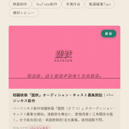
映画制作
YouTube制作
写真作品
動画編集Tips
機材レビュー
最新
短編映画『蹉跌』オーディション・キャスト募集開始｜バー
ジンキス新作
バージンキス新作短編映画『蹉跌（さてつ）』のオーディション・
キャスト募集を開始。演劇部を舞台に、愛憎渦巻く三角関係を描
く。女子高生役2名・英語教師役1名を募集。演技経験不問。
2026.07.22
バージンキス