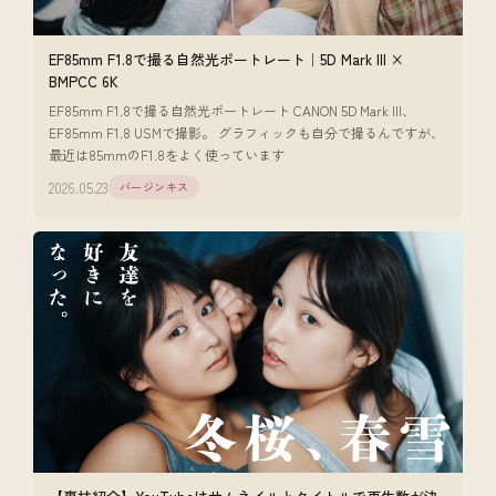
EF85mm F1.8で撮る自然光ポートレート｜5D Mark III ×
BMPCC 6K
EF85mm F1.8で撮る自然光ポートレート CANON 5D Mark III、
EF85mm F1.8 USMで撮影。 グラフィックも自分で撮るんですが、
最近は85mmのF1.8をよく使っています
2026.05.23
バージンキス