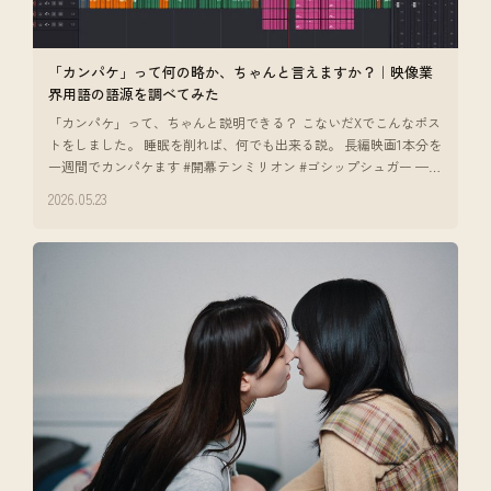
「カンパケ」って何の略か、ちゃんと言えますか？｜映像業
界用語の語源を調べてみた
「カンパケ」って、ちゃんと説明できる？ こないだXでこんなポス
トをしました。 睡眠を削れば、何でも出来る説。 長編映画1本分を
一週間でカンパケます #開幕テンミリオン #ゴシップシュガー —
ポストを
2026.05.23