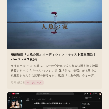
短編映画『人魚の家』オーディション・キャスト募集開始｜
バージンキス第2弾
女性同士の”キス”を軸に、人生の分岐点で迫られる決断を描く短編
映画シリーズ「バージンキス」。第1弾『冬桜、春雪』が世界中の
視聴者から大きな反響を得るなか、第2弾『人魚の家』のオーディ
ション・キャス [
2026.05.28
バージンキス