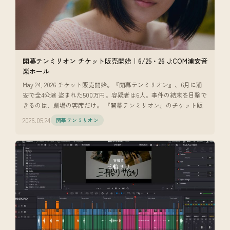
開幕テンミリオン チケット販売開始｜6/25・26 J:COM浦安音
楽ホール
May 24, 2026 チケット販売開始。『開幕テンミリオン』、6月に浦
安で全4公演 盗まれた500万円。容疑者は6人。事件の結末を目撃で
きるのは、劇場の客席だけ。 『開幕テンミリオン』のチケット販
2026.05.24
開幕テンミリオン