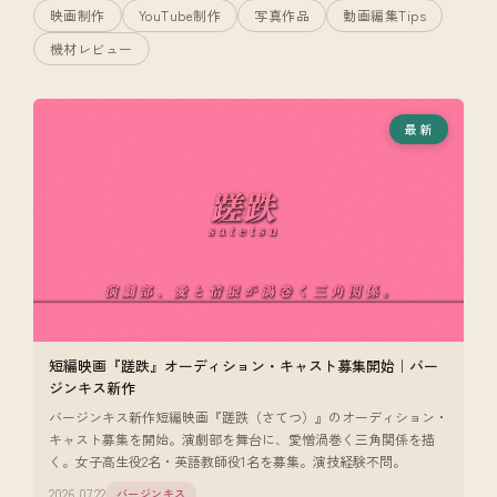
映画制作
YouTube制作
写真作品
動画編集Tips
機材レビュー
最新
短編映画『蹉跌』オーディション・キャスト募集開始｜バー
ジンキス新作
バージンキス新作短編映画『蹉跌（さてつ）』のオーディション・
キャスト募集を開始。演劇部を舞台に、愛憎渦巻く三角関係を描
く。女子高生役2名・英語教師役1名を募集。演技経験不問。
2026.07.22
バージンキス