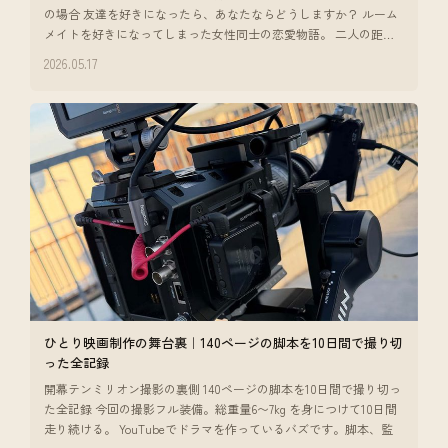
の場合 友達を好きになったら、あなたならどうしますか？ ルーム
メイトを好きになってしまった女性同士の恋愛物語。 二人の距離
感だったり、
2026.05.17
ひとり映画制作の舞台裏｜140ページの脚本を10日間で撮り切
った全記録
開幕テンミリオン撮影の裏側 140ページの脚本を10日間で撮り切っ
た全記録 今回の撮影フル装備。総重量6〜7kg を身につけて10日間
走り続ける。 YouTubeでドラマを作っているバズです。脚本、監