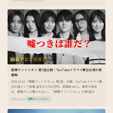
開幕テンミリオン 第1話公開｜YouTubeドラマ×舞台公演の新
機軸
2026.06.03 『開幕テンミリオン』第1話、公開。YouTubeドラマ×舞
台公演という挑戦 盗まれた500万円。容疑者は6人。事件の結末
は、劇場でしか観られない。 『開幕テンミリオン』の第1話が
2026.06.03
開幕テンミリオン