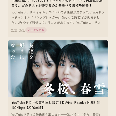
【裏技紹介】YouTubeはサムネイルとタイトルで再生数が決
まる。どのサムネが伸びるのかを調べる裏技を紹介！
YouTubeは、サムネイルとタイトルで再生数が決まる YouTubeドラ
マチャンネル『ゴシップシュガー』を始めて2年ほどが経ちまし
た。 2年やって確信していることがあります。 YouTubeは、サム
2026.05.23
バージンキス
YouTubeドラマの書き出し設定｜DaVinci Resolve H.265 4K
100Mbps【2026年版】
YouTubeドラマの映像書き出し設定──GLドラマ「冬桜、春雪」